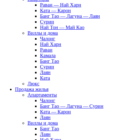
Раваи — Най Харн
Ката — Карон
Банг Тао — Лагуна — Лаян
Сурин
Най Тон — Май Као
Виллы и дома
Чалонг
Най Харн
Раваи
Камала
Банг Тао
Сурин
Лаян
Ката
Люкс
Продажа жилья
Апартаменты
Чалонг
Банг Тао — Лагуна — Сурин
Ката — Карон
Лаян
Виллы и дома
Банг Тао
Лаян
Най Харн