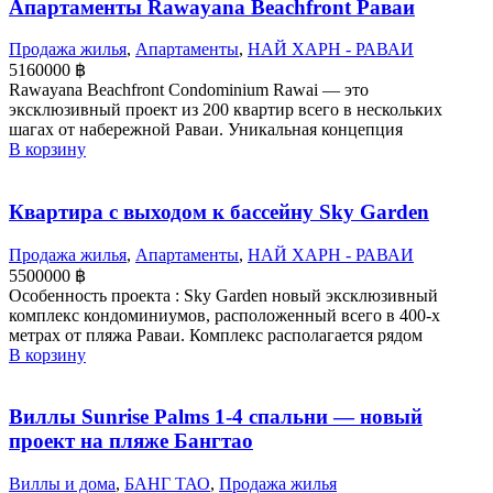
Апартаменты Rawayana Beachfront Раваи
Продажа жилья
,
Апартаменты
,
НАЙ ХАРН - РАВАИ
5160000
฿
Rawayana Beachfront Condominium Rawai — это
эксклюзивный проект из 200 квартир всего в нескольких
шагах от набережной Раваи. Уникальная концепция
В корзину
Квартира с выходом к бассейну Sky Garden
Продажа жилья
,
Апартаменты
,
НАЙ ХАРН - РАВАИ
5500000
฿
Особенность проекта : Sky Garden новый эксклюзивный
комплекс кондоминиумов, расположенный всего в 400-х
метрах от пляжа Раваи. Комплекс располагается рядом
В корзину
Виллы Sunrise Palms 1-4 спальни — новый
проект на пляже Бангтао
Виллы и дома
,
БАНГ ТАО
,
Продажа жилья