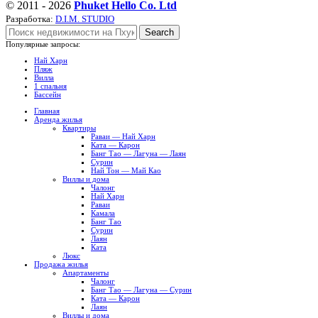
© 2011 - 2026
Phuket Hello Co. Ltd
Разработка:
D.I.M. STUDIO
Search
Популярные запросы:
Най Харн
Пляж
Вилла
1 спальня
Бассейн
Главная
Аренда жилья
Квартиры
Раваи — Най Харн
Ката — Карон
Банг Тао — Лагуна — Лаян
Сурин
Най Тон — Май Као
Виллы и дома
Чалонг
Най Харн
Раваи
Камала
Банг Тао
Сурин
Лаян
Ката
Люкс
Продажа жилья
Апартаменты
Чалонг
Банг Тао — Лагуна — Сурин
Ката — Карон
Лаян
Виллы и дома