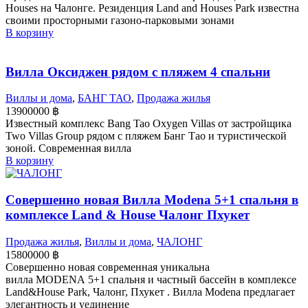
Houses на Чалонге. Резиденция Land and Houses Park известна
своими просторными газоно-парковыми зонами
В корзину
Вилла Оксиджен рядом с пляжем 4 спальни
Виллы и дома
,
БАНГ ТАО
,
Продажа жилья
13900000
฿
Известный комплекс Bang Tao Oxygen Villas от застройщика
Two Villas Group рядом с пляжем Банг Тао и туристической
зоной. Современная вилла
В корзину
Совершенно новая Вилла Modena 5+1 спальня в
комплексе Land & House Чалонг Пхукет
Продажа жилья
,
Виллы и дома
,
ЧАЛОНГ
15800000
฿
Совершенно новая современная уникальна
вилла MODENA 5+1 спальня и частный бассейн в комплексе
Land&House Park, Чалонг, Пхукет . Вилла Modena предлагает
элегантность и уединение