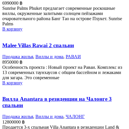
6990000
฿
Sunrise Palms Phuket предлагает современные роскошные
виллы, окруженные залитыми солнцем пейзажами
очаровательного района Банг Тао на острове Пхукет. Sunrise
Palms
В корзину
Malee Villas Rawai 2 спальни
Продажа жилья
,
Виллы и дома
,
РАВАИ
8950000
฿
Особенность проекта : Новый проект на Раваи. Комплекс из
13 современных таунхаусов с общим бассейном и лежаками
для загара. Это современные
В корзину
Вилла Anantara в резиденции на Чалонге 3
спальни
Продажа жилья
,
Виллы и дома
,
ЧАЛОНГ
12800000
฿
Продается 3-х спальная Villa Anantara в резиденции Land &