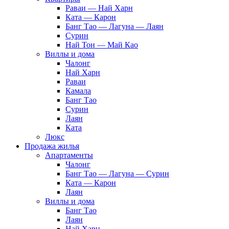
Раваи — Най Харн
Ката — Карон
Банг Тао — Лагуна — Лаян
Сурин
Най Тон — Май Као
Виллы и дома
Чалонг
Най Харн
Раваи
Камала
Банг Тао
Сурин
Лаян
Ката
Люкс
Продажа жилья
Апартаменты
Чалонг
Банг Тао — Лагуна — Сурин
Ката — Карон
Лаян
Виллы и дома
Банг Тао
Лаян
Най Харн