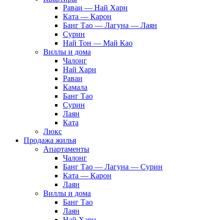
Раваи — Най Харн
Ката — Карон
Банг Тао — Лагуна — Лаян
Сурин
Най Тон — Май Као
Виллы и дома
Чалонг
Най Харн
Раваи
Камала
Банг Тао
Сурин
Лаян
Ката
Люкс
Продажа жилья
Апартаменты
Чалонг
Банг Тао — Лагуна — Сурин
Ката — Карон
Лаян
Виллы и дома
Банг Тао
Лаян
Най Харн