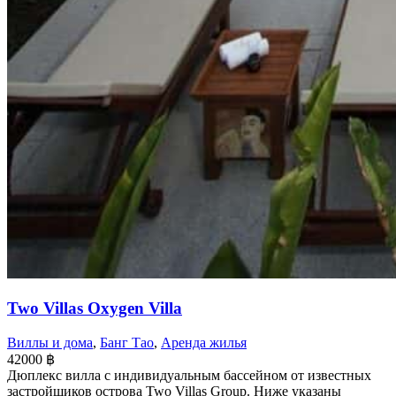
Two Villas Oxygen Villa
Виллы и дома
,
Банг Тао
,
Аренда жилья
42000
฿
Дюплекс вилла с индивидуальным бассейном от известных
застройщиков острова Two Villas Group. Ниже указаны