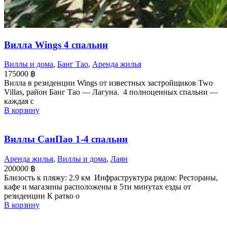
Вилла Wings 4 спальни
Виллы и дома
,
Банг Тао
,
Аренда жилья
175000
฿
Вилла в резиденции Wings от известных застройщиков Two
Villas, район Банг Тао — Лагуна. 4 полноценных спальни —
каждая с
В корзину
Виллы СанПао 1-4 спальни
Аренда жилья
,
Виллы и дома
,
Лаян
200000
฿
Близость к пляжу: 2.9 км Инфраструктура рядом: Рестораны,
кафе и магазины расположены в 5ти минутах езды от
резиденции К ратко о
В корзину