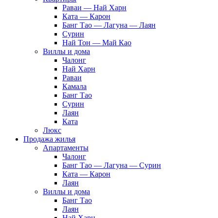
Раваи — Най Харн
Ката — Карон
Банг Тао — Лагуна — Лаян
Сурин
Най Тон — Май Као
Виллы и дома
Чалонг
Най Харн
Раваи
Камала
Банг Тао
Сурин
Лаян
Ката
Люкс
Продажа жилья
Апартаменты
Чалонг
Банг Тао — Лагуна — Сурин
Ката — Карон
Лаян
Виллы и дома
Банг Тао
Лаян
Най Харн