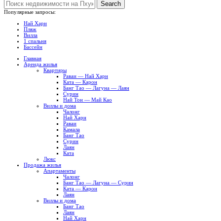
Search
Популярные запросы:
Най Харн
Пляж
Вилла
1 спальня
Бассейн
Главная
Аренда жилья
Квартиры
Раваи — Най Харн
Ката — Карон
Банг Тао — Лагуна — Лаян
Сурин
Най Тон — Май Као
Виллы и дома
Чалонг
Най Харн
Раваи
Камала
Банг Тао
Сурин
Лаян
Ката
Люкс
Продажа жилья
Апартаменты
Чалонг
Банг Тао — Лагуна — Сурин
Ката — Карон
Лаян
Виллы и дома
Банг Тао
Лаян
Най Харн