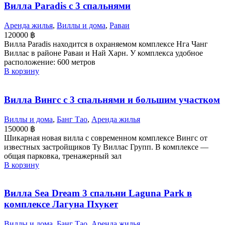
Вилла Paradis с 3 спальнями
Аренда жилья
,
Виллы и дома
,
Раваи
120000
฿
Вилла Paradis находится в охраняемом комплексе Нга Чанг
Виллас в районе Раваи и Най Харн. У комплекса удобное
расположение: 600 метров
В корзину
Вилла Вингс с 3 спальнями и большим участком
Виллы и дома
,
Банг Тао
,
Аренда жилья
150000
฿
Шикарная новая вилла с современном комплексе Вингс от
известных застройщиков Ту Виллас Групп. В комплексе —
общая парковка, тренажерный зал
В корзину
Вилла Sea Dream 3 спальни Laguna Park в
комплексе Лагуна Пхукет
Виллы и дома
,
Банг Тао
,
Аренда жилья