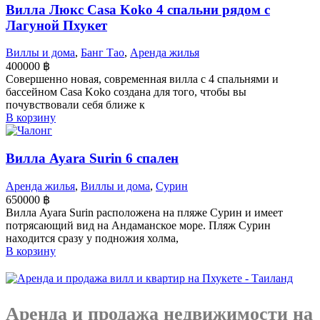
Вилла Люкс Casa Koko 4 спальни рядом с
Лагуной Пхукет
Виллы и дома
,
Банг Тао
,
Аренда жилья
400000
฿
Совершенно новая, современная вилла с 4 спальнями и
бассейном Casa Koko создана для того, чтобы вы
почувствовали себя ближе к
В корзину
Вилла Ayara Surin 6 спален
Аренда жилья
,
Виллы и дома
,
Сурин
650000
฿
Вилла Ayara Surin расположена на пляже Сурин и имеет
потрясающий вид на Андаманское море. Пляж Сурин
находится сразу у подножия холма,
В корзину
Аренда и продажа недвижимости на