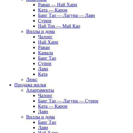
Раваи — Най Харн
Ката — Карон
Банг Тао — Лагуна — Лаян
Сурин
Най Тон — Май Као
Виллы и дома
Чалонг
Най Харн
Раваи
Камала
Банг Тао
Сурин
Лаян
Ката
Люкс
Продажа жилья
Апартаменты
Чалонг
Банг Тао — Лагуна — Сурин
Ката — Карон
Лаян
Виллы и дома
Банг Тао
Лаян
Най Харн