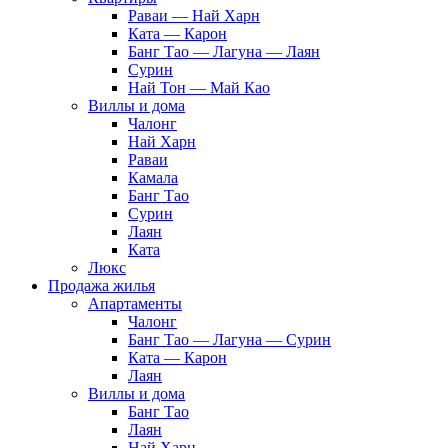
Раваи — Най Харн
Ката — Карон
Банг Тао — Лагуна — Лаян
Сурин
Най Тон — Май Као
Виллы и дома
Чалонг
Най Харн
Раваи
Камала
Банг Тао
Сурин
Лаян
Ката
Люкс
Продажа жилья
Апартаменты
Чалонг
Банг Тао — Лагуна — Сурин
Ката — Карон
Лаян
Виллы и дома
Банг Тао
Лаян
Най Харн