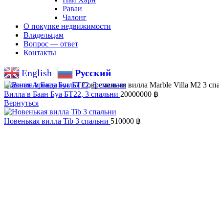
Раваи
Чалонг
О покупке недвижимости
Владельцам
Вопрос — ответ
Контакты
English
Русский
Главная
Аренда жилья
Современная вилла Marble Villa M2 3 сп
Вилла в Баан Буа БT22, 3 спальни
20000000
฿
Вернуться
Новенькая вилла Tib 3 спальни
510000
฿