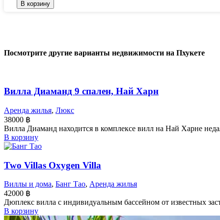
В корзину
Посмотрите другие варианты недвижимости на Пхукете
Вилла Диаманд 9 спален, Най Харн
Аренда жилья
,
Люкс
38000
฿
Вилла Диаманд находится в комплексе вилл на Най Харне недале
В корзину
Two Villas Oxygen Villa
Виллы и дома
,
Банг Тао
,
Аренда жилья
42000
฿
Дюплекс вилла с индивидуальным бассейном от известных заст
В корзину