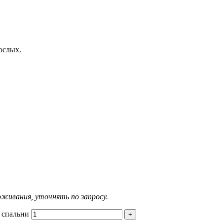
ослых.
живания, уточнять по запросу.
3 спальни